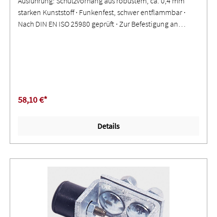
Ausführung: Schutzvorhang aus robustem, ca. 0,4 mm
starken Kunststoff ∙ Funkenfest, schwer entflammbar ∙
Nach DIN EN ISO 25980 geprüft ∙ Zur Befestigung an
einem Rohr oder an einem C-Profil ∙ Allseitig einreißfest
gesäumt ∙ Verstärkte Ringösen zur Befestigung ∙
Eingeschweißte KunststoffdruckknöpfeAnwendung: Zur
Abtrennung einzelner Arbeits- und Hallenbereiche ∙
Schutz vor gefährlicher Strahlung, Schweißlichtbögen und
Spritzern ∙ Sichtschutz und Verdunkelung ∙ Glasklare
58,10 €*
Ausführung nur zum Schutz gegen Staub, Zugluft, Nässe
und Schleifspritzer
Details