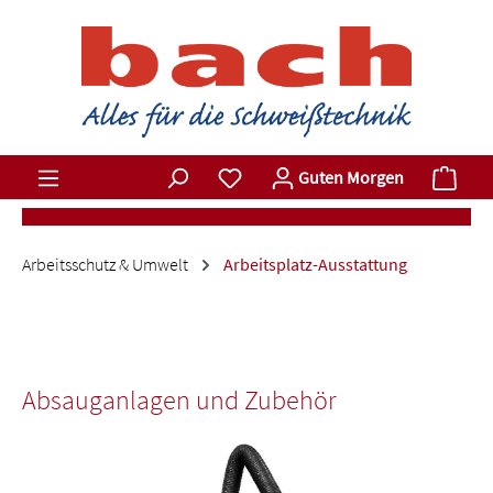
Zum Hauptinhalt springen
Du hast 0 Produkte auf dem Merkz
Ware
Guten Morgen
Arbeitsschutz & Umwelt
Arbeitsplatz-Ausstattung
Absauganlagen und Zubehör