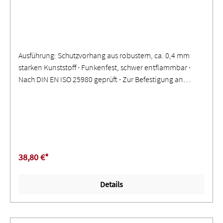
Ausführung: Schutzvorhang aus robustem, ca. 0,4 mm
starken Kunststoff ∙ Funkenfest, schwer entflammbar ∙
Nach DIN EN ISO 25980 geprüft ∙ Zur Befestigung an
einem Rohr oder an einem C-Profil ∙ Allseitig einreißfest
gesäumt ∙ Verstärkte Ringösen zur Befestigung ∙
Eingeschweißte KunststoffdruckknöpfeAnwendung: Zur
Abtrennung einzelner Arbeits- und Hallenbereiche ∙
Schutz vor gefährlicher Strahlung, Schweißlichtbögen und
Spritzern ∙ Sichtschutz und Verdunkelung ∙ Glasklare
38,80 €*
Ausführung nur zum Schutz gegen Staub, Zugluft, Nässe
und Schleifspritzer
Details