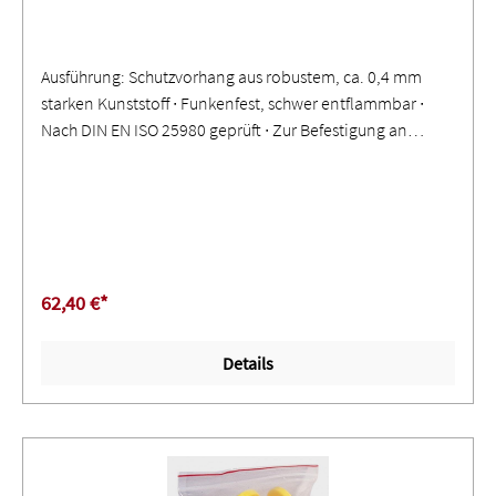
Ausführung: Schutzvorhang aus robustem, ca. 0,4 mm
starken Kunststoff ∙ Funkenfest, schwer entflammbar ∙
Nach DIN EN ISO 25980 geprüft ∙ Zur Befestigung an
einem Rohr oder an einem C-Profil ∙ Allseitig einreißfest
gesäumt ∙ Verstärkte Ringösen zur Befestigung ∙
Eingeschweißte KunststoffdruckknöpfeAnwendung: Zur
Abtrennung einzelner Arbeits- und Hallenbereiche ∙
Schutz vor gefährlicher Strahlung, Schweißlichtbögen und
Spritzern ∙ Sichtschutz und Verdunkelung ∙ Glasklare
62,40 €*
Ausführung nur zum Schutz gegen Staub, Zugluft, Nässe
und Schleifspritzer
Details