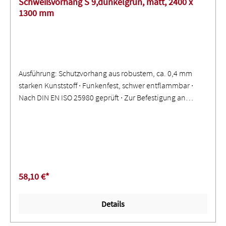
Schweißvorhang S 9,dunkelgrün, matt, 2400 x
1300 mm
Ausführung: Schutzvorhang aus robustem, ca. 0,4 mm
starken Kunststoff ∙ Funkenfest, schwer entflammbar ∙
Nach DIN EN ISO 25980 geprüft ∙ Zur Befestigung an
einem Rohr oder an einem C-Profil ∙ Allseitig einreißfest
gesäumt ∙ Verstärkte Ringösen zur Befestigung ∙
Eingeschweißte KunststoffdruckknöpfeAnwendung: Zur
Abtrennung einzelner Arbeits- und Hallenbereiche ∙
Schutz vor gefährlicher Strahlung, Schweißlichtbögen und
Spritzern ∙ Sichtschutz und Verdunkelung ∙ Glasklare
58,10 €*
Ausführung nur zum Schutz gegen Staub, Zugluft, Nässe
und Schleifspritzer
Details