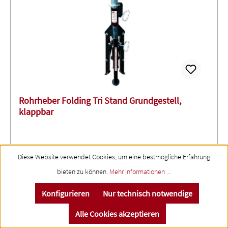
Rohrheber Folding Tri Stand Grundgestell,
klappbar
Diese Website verwendet Cookies, um eine bestmögliche Erfahrung
bieten zu können.
Mehr Informationen ...
Ausführung: Grundgestell ohne KopfDreibeinige,
höhenverstellbare Rohrböcke für alle
Konfigurieren
Nur technisch notwendige
AnwendungenKastenprofil von 28,6 mm
(1,13”) Klappbarer Rohrbock erlaubt eine einfache
Alle Cookies akzeptieren
Lagerung und TransportIn der Höhe verstellbar von 71 -