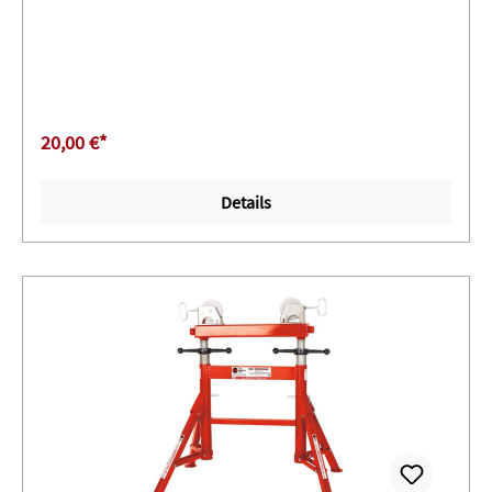
Transport ∙ In der Höhe verstellbar von 71 - 122 cm
(27”-48”) ∙ Unabhängig getestete Belastungen ∙ CE-
Konformität zertifiziert ∙ Nur Grundgestell
20,00 €*
Details