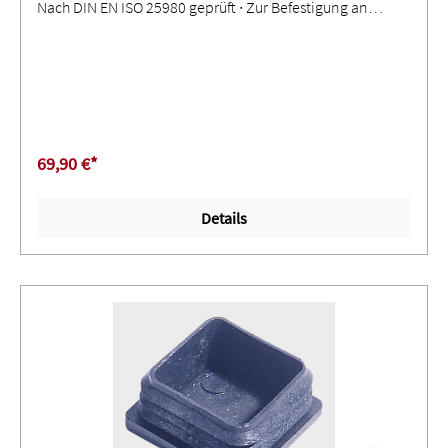
Nach DIN EN ISO 25980 geprüft ∙ Zur Befestigung an
einem Rohr oder an einem C-Profil ∙ Allseitig einreißfest
gesäumt ∙ Verstärkte Ringösen zur Befestigung ∙
Eingeschweißte KunststoffdruckknöpfeAnwendung: Zur
Abtrennung einzelner Arbeits- und Hallenbereiche ∙
Schutz vor gefährlicher Strahlung, Schweißlichtbögen und
Spritzern ∙ Sichtschutz und Verdunkelung ∙ Glasklare
69,90 €*
Ausführung nur zum Schutz gegen Staub, Zugluft, Nässe
und Schleifspritzer
Details