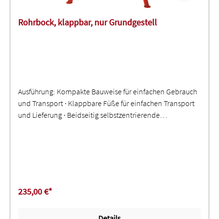
Rohrbock, klappbar, nur Grundgestell
Ausführung: Kompakte Bauweise für einfachen Gebrauch
und Transport ∙ Klappbare Füße für einfachen Transport
und Lieferung ∙ Beidseitig selbstzentrierende
Rollenverstellung ∙ Höhenverstellung 74 - 109 cm ∙
Rohrdurchmesser 0,5 bis 48 Zoll (12 - 900 mm) ∙ Schnelle
Höhenverstellung mit feinem Gewinde für
Werkstücknivellierung ∙ Räder ausgerichtet für eine
saubere Rohrrotation ∙ Festellbremse zum Fixieren und
Ausrichten ∙ Sicherungsstifte um Rohrbock auf
235,00 €*
Arbeitshöhe zu verriegeln ∙ CE-Komformität zertifiziert
Details