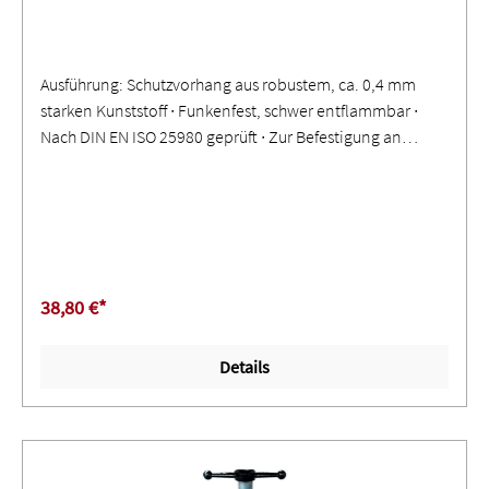
Ausführung: Schutzvorhang aus robustem, ca. 0,4 mm
starken Kunststoff ∙ Funkenfest, schwer entflammbar ∙
Nach DIN EN ISO 25980 geprüft ∙ Zur Befestigung an
einem Rohr oder an einem C-Profil ∙ Allseitig einreißfest
gesäumt ∙ Verstärkte Ringösen zur Befestigung ∙
Eingeschweißte KunststoffdruckknöpfeAnwendung: Zur
Abtrennung einzelner Arbeits- und Hallenbereiche ∙
Schutz vor gefährlicher Strahlung, Schweißlichtbögen und
Spritzern ∙ Sichtschutz und Verdunkelung ∙ Glasklare
38,80 €*
Ausführung nur zum Schutz gegen Staub, Zugluft, Nässe
und Schleifspritzer
Details