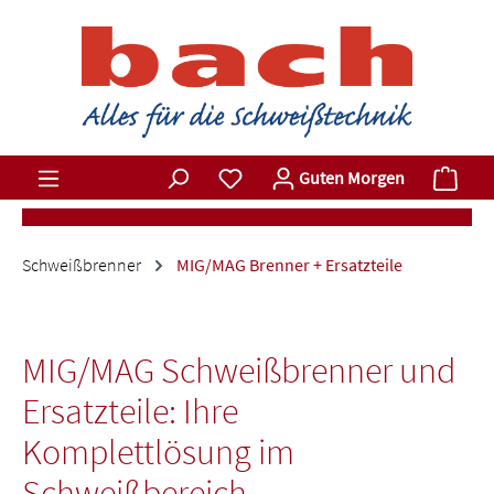
Zum Hauptinhalt springen
Du hast 0 Produkte auf dem Merkz
Ware
Guten Morgen
Schweißbrenner
MIG/MAG Brenner + Ersatzteile
MIG/MAG Schweißbrenner und
Ersatzteile: Ihre
Komplettlösung im
Schweißbereich