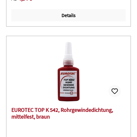
sehr gut für Edelstahl und beschichtete OberflächenS 640
552 + 553 + 561: Hochfest ∙ Anaerober Klebstoff für
Details
Verbindungen, die beim Zusammenfügen eine konstante
Festigkeit erreichen müssen; besonders bei starken
VibrationenSignalwort: ACHTUNGH315 Verursacht
Hautreizungen.H317 Kann allergische Hautreaktionen
verursachen.H319 Verursacht schwere Augenreizung.H335
Kann die Atemwege reizen.H413 Schädlich für
Wasserorganismen, mit langfristiger Wirkung.
EUROTEC TOP K 542, Rohrgewindedichtung,
mittelfest, braun