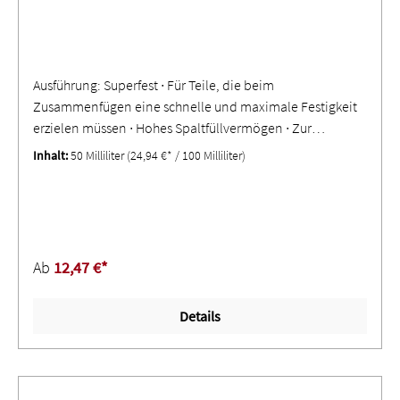
Ausführung: Superfest ∙ Für Teile, die beim
Zusammenfügen eine schnelle und maximale Festigkeit
erzielen müssen ∙ Hohes Spaltfüllvermögen ∙ Zur
Sicherung von Gleitbuchsen oder Manschetten in
Inhalt:
50 Milliliter
(24,94 €* / 100 Milliliter)
Gehäusen und auf Wellen ∙ Verwendbar bei hohen
dynamischen Belastungen - für Gleit- und Lagerbuchsen,
Lager- und Riemenscheiben ∙ Zur Montage von
Flaschenzügen und GetriebeteilenSignalwort:
GEFAHRH314 Verursacht schwere Verätzungen der Haut
Ab
12,47 €*
und schwere Augenschäden.H317 Kann allergische
Hautreaktionen verursachen.H335 Kann die Atemwege
Details
reizen.