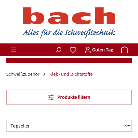
Zum Hauptinhalt springen
Du hast 0 Produkte auf dem M
Ware
Guten Tag
Schweißzubehör
Kleb- und Dichtstoffe
Produkte filtern