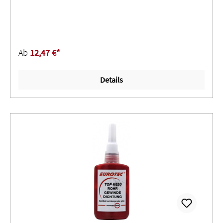
Mittelfest ∙ Für Verbindungen, die beim Zusammenfügen
eine schnelle Festigkeit erreichen müssen ∙ Sehr gute
Verwendbarkeit an geringfügig ölhaltigen und
verschmutzten Teilen ∙ Geeignet für passive Werkstoffe,
Ab
12,47 €*
sehr gut für Edelstahl und beschichtete OberflächenS 640
552 + 553 + 561: Hochfest ∙ Anaerober Klebstoff für
Details
Verbindungen, die beim Zusammenfügen eine konstante
Festigkeit erreichen müssen; besonders bei starken
VibrationenSignalwort: ACHTUNGH315 Verursacht
Hautreizungen.H317 Kann allergische Hautreaktionen
verursachen.H319 Verursacht schwere Augenreizung.H335
Kann die Atemwege reizen.H413 Schädlich für
Wasserorganismen, mit langfristiger Wirkung.