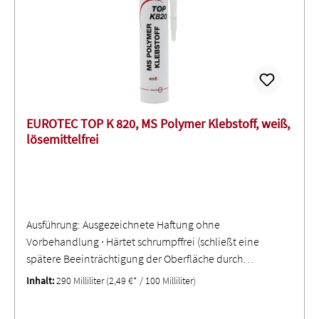
Schraubgewinden gegen Gas, Luft, Wasser, Öl,
Kohlenwasserstoff, Flüssiggas und viele Chemikalien ∙ Für
Gewindeverbindungen in Gasarmaturen und
GerätenSignalwort: ACHTUNGH315 Verursacht
Hautreizungen.H317 Kann allergische Hautreaktionen
verursachen.H319 Verursacht schwere Augenreizung.H335
Kann die Atemwege reizen.H411 Giftig für
EUROTEC TOP K 820, MS Polymer Klebstoff, weiß,
Wasserorganismen, mit langfristiger Wirkung.
lösemittelfrei
Ausführung: Ausgezeichnete Haftung ohne
Vorbehandlung ∙ Härtet schrumpffrei (schließt eine
spätere Beeinträchtigung der Oberfläche durch
Rissbildung aus) ∙ Vibrationsbeständig ∙ Hohe Elastizität
Inhalt:
290 Milliliter
(2,49 €* / 100 Milliliter)
bei tiefen Temperaturen ∙ Überlackierbar und
anstrichverträglich ∙ Beständig gegen Wasser, Salzwasser,