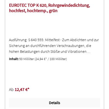
EUROTEC TOP K 620, Rohrgewindedichtung,
hochfest, hochtemp., grün
Ausführung: S 640 555: Mittelfest ∙ Zum Abdichten und zur
Sicherung an durchführenden Verschraubungen, die
hohen Belastungen durch Stöße und Vibrationen
standhalten müssen ∙ Besonders für Feingewinde und
Inhalt:
50 Milliliter
(24,94 €* / 100 Milliliter)
alle kleinen Fittings geeignet - gute Beständigkeit gegen
Chemikalien, Lösemittel und Gase (nicht für
Kombinationen mit hohen CU-Legierungen und
Warmwasser über +40 °C geeignet)S 640 556: Mittelfest ∙
Zur Verbindung metallischer Anschlussteile und
Ab
12,47 €*
Rohrgewinde, besonders an passiven Materialien (z. B.
Aluminium, Edelstahl) ohne Aktivierung; für grobe
Details
Gewinde und bei Anwendungen mit niedrigen