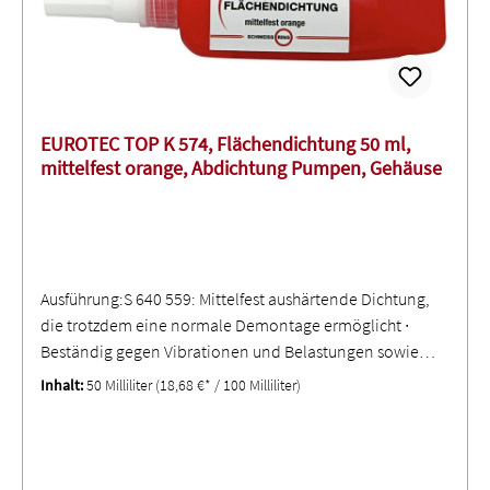
EUROTEC TOP K 574, Flächendichtung 50 ml,
mittelfest orange, Abdichtung Pumpen, Gehäuse
Ausführung:S 640 559: Mittelfest aushärtende Dichtung,
die trotzdem eine normale Demontage ermöglicht ∙
Beständig gegen Vibrationen und Belastungen sowie
gegen Hitze, Öl und Flüssigkeiten ∙ Kann
Inhalt:
50 Milliliter
(18,68 €* / 100 Milliliter)
Feststoffdichtungen ersetzenS 640 560: Fest aushärtende
Dichtung, die eine Demontage erschwert ∙ Maximale
Spaltüberbrückung bei sofortiger Dichtwirkung ∙
Überdurchschnittliche Beständigkeit gegen Lösemittel