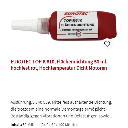
EUROTEC TOP K 610, Flächendichtung 50 ml,
hochfest rot, Hochtemperatur Dicht Motoren
Ausführung:S 640 559: Mittelfest aushärtende Dichtung,
die trotzdem eine normale Demontage ermöglicht ∙
Beständig gegen Vibrationen und Belastungen sowie
gegen Hitze, Öl und Flüssigkeiten ∙ Kann
Inhalt:
50 Milliliter
(24,94 €* / 100 Milliliter)