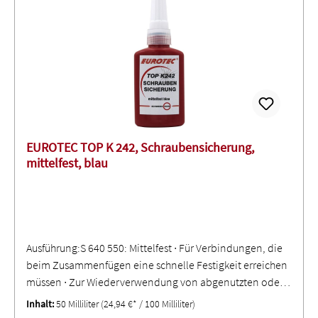
Atemwege reizen.
EUROTEC TOP K 242, Schraubensicherung,
mittelfest, blau
Ausführung:S 640 550: Mittelfest ∙ Für Verbindungen, die
beim Zusammenfügen eine schnelle Festigkeit erreichen
müssen ∙ Zur Wiederverwendung von abgenutzten oder
bereits behandelten Befestigungen ∙ Sehr gut geeignet für
Inhalt:
50 Milliliter
(24,94 €* / 100 Milliliter)
Edelstahl und beschichtete OberflächenS 640 551: