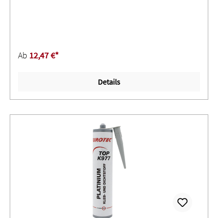
Feststoffdichtungen ersetzenS 640 560: Fest aushärtende
Dichtung, die eine Demontage erschwert ∙ Maximale
Spaltüberbrückung bei sofortiger Dichtwirkung ∙
Überdurchschnittliche Beständigkeit gegen Lösemittel
und chemische Stoffe ∙ Mittlere ViskositätSignalwort:
Ab
12,47 €*
ACHTUNGH317 Kann allergische Hautreaktionen
verursachen.H319 Verursacht schwere Augenreizung.H335
Details
Kann die Atemwege reizen.