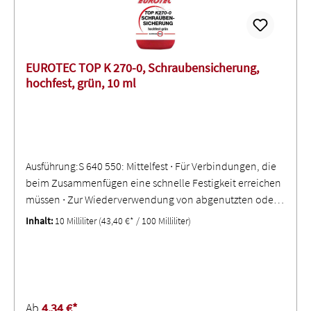
EUROTEC TOP K 270-0, Schraubensicherung,
hochfest, grün, 10 ml
Ausführung:S 640 550: Mittelfest ∙ Für Verbindungen, die
beim Zusammenfügen eine schnelle Festigkeit erreichen
müssen ∙ Zur Wiederverwendung von abgenutzten oder
bereits behandelten Befestigungen ∙ Sehr gut geeignet für
Inhalt:
10 Milliliter
(43,40 €* / 100 Milliliter)
Edelstahl und beschichtete OberflächenS 640 551:
Mittelfest ∙ Für Verbindungen, die beim Zusammenfügen
eine schnelle Festigkeit erreichen müssen ∙ Sehr gute
Verwendbarkeit an geringfügig ölhaltigen und
verschmutzten Teilen ∙ Geeignet für passive Werkstoffe,
Ab
4,34 €*