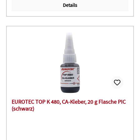
Details
Stoßfestigkeit benötigt wird, bzw. Stoß- und
Schälbelastungen auftreten ∙ Ideal zum Kleben von Metall
auf Gummi, Magneten oder MetallSignalwort:
ACHTUNGH315 Verursacht Hautreizungen.H319
Verursacht schwere Augenreizung.H335 Kann die
Atemwege reizen.
EUROTEC TOP K 480, CA-Kleber, 20 g Flasche PIC
(schwarz)