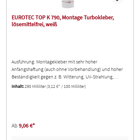
EUROTEC TOP K 790, Montage Turbokleber,
lösemittelfrei, weiß
Ausführung: Montagekleber mit sehr hoher
Anfangshaftung (auch ohne Vorbehandlung) und hoher
Beständigkeit gegen z. B. Witterung, UV-Strahlung,
Wasser und Chlor ∙ Härtet schrumpffrei ∙ Hohe Elastizität
Inhalt:
290 Milliliter
(3,12 €* / 100 Milliliter)
bei niedrigen Temperaturen ∙ Silikonfrei, geruchslos,
anstrichverträglich und vibrationsbeständig ∙ Frei von
LösungsmittelnAnwendung: Geeignet für Verklebungen
von Steinen, Holz, Fliesen und Metallen im Fahrzeug-,
Apparate-, Fenster- und Containerbau, in der
Ab
9,06 €*
Klimatechnik und im Bau-, Metall- und
Dachdeckerhandwerk ∙ Unterwasseranwendungen sind