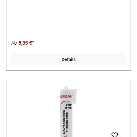
bereits behandelten Befestigungen ∙ Sehr gut geeignet für
Edelstahl und beschichtete OberflächenS 640 551:
Mittelfest ∙ Für Verbindungen, die beim Zusammenfügen
eine schnelle Festigkeit erreichen müssen ∙ Sehr gute
Verwendbarkeit an geringfügig ölhaltigen und
verschmutzten Teilen ∙ Geeignet für passive Werkstoffe,
Ab
8,35 €*
sehr gut für Edelstahl und beschichtete OberflächenS 640
552 + 553 + 561: Hochfest ∙ Anaerober Klebstoff für
Details
Verbindungen, die beim Zusammenfügen eine konstante
Festigkeit erreichen müssen; besonders bei starken
VibrationenSignalwort: ACHTUNGH315 Verursacht
Hautreizungen.H317 Kann allergische Hautreaktionen
verursachen.H319 Verursacht schwere Augenreizung.H335
Kann die Atemwege reizen.H413 Schädlich für
Wasserorganismen, mit langfristiger Wirkung.