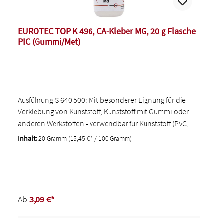
EUROTEC TOP K 496, CA-Kleber MG, 20 g Flasche
PIC (Gummi/Met)
Ausführung:S 640 500: Mit besonderer Eignung für die
Verklebung von Kunststoff, Kunststoff mit ­Gummi oder
anderen Werkstoffen - verwendbar für Kunststoff (PVC,
ABS, Nylon), Metall, Vinyl, Textilien Holz, und LederS 640
Inhalt:
20 Gramm
(15,45 €* / 100 Gramm)
501: Zur Verwendung für hochfeste Verbindungen von
Metall mit Metall oder Gummi mit Metall ∙ Ideal für
Reparaturarbeiten an senkrechten Flächen (in
Verbindung Aktivator S 640 504)S 640 502: Besonders
geeignet für die Verklebung von unebenen und porösen
Ab
3,09 €*
Oberflächen ∙ Verwendbar für Holz und MDF-BauteileS
640 503: Für Anwendungen, bei denen eine hohe