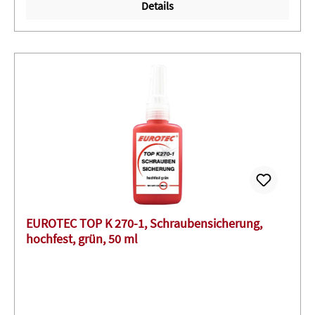
Details
möglich (Nicht für Unterwasser-Bewegungsfugen, sowie
für PP-, PE-, PTFE- und Bitumenuntergründe geeignet)
EUROTEC TOP K 270-1, Schraubensicherung,
hochfest, grün, 50 ml