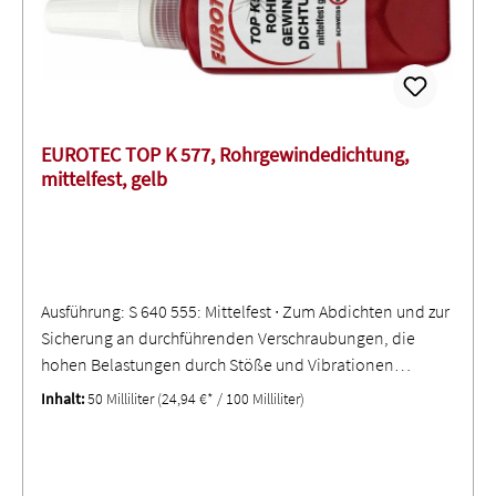
EUROTEC TOP K 577, Rohrgewindedichtung,
mittelfest, gelb
Ausführung: S 640 555: Mittelfest ∙ Zum Abdichten und zur
Sicherung an durchführenden Verschraubungen, die
hohen Belastungen durch Stöße und Vibrationen
standhalten müssen ∙ Besonders für Feingewinde und
Inhalt:
50 Milliliter
(24,94 €* / 100 Milliliter)
alle kleinen Fittings geeignet - gute Beständigkeit gegen
Chemikalien, Lösemittel und Gase (nicht für
Kombinationen mit hohen CU-Legierungen und