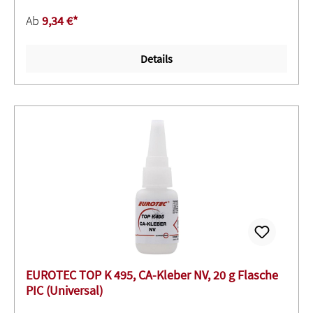
und chemische Stoffe ∙ Mittlere ViskositätSignalwort:
Ab
9,34 €*
GEFAHRH315 Verursacht Hautreizungen.H317 Kann
allergische Hautreaktionen verursachen.H318 Verursacht
Details
schwere Augenschäden.H335 Kann die Atemwege
reizen.H412 Schädlich für Wasserorganismen, mit
langfristiger Wirkung.
EUROTEC TOP K 495, CA-Kleber NV, 20 g Flasche
PIC (Universal)