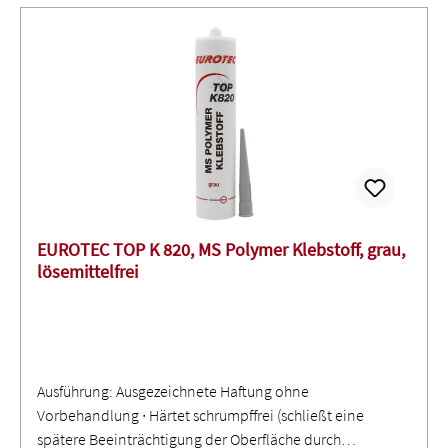
Hautreizungen.H317 Kann allergische Hautreaktionen
verursachen.H319 Verursacht schwere Augenreizung.H335
Kann die Atemwege reizen.H413 Schädlich für
Wasserorganismen, mit langfristiger Wirkung.
EUROTEC TOP K 820, MS Polymer Klebstoff, grau,
lösemittelfrei
Ausführung: Ausgezeichnete Haftung ohne
Vorbehandlung ∙ Härtet schrumpffrei (schließt eine
spätere Beeinträchtigung der Oberfläche durch