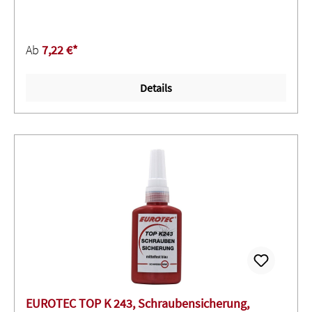
Kälte, Wärme und UV-Strahlen ∙ Widerstandsfähig gegen
Schimmel, Bakterien, Chemikalien, mechanische
Beeinflussung und Umwelteinflüsse ∙ Silikonfrei ∙
Ab
7,22 €*
Anwendungen unter Wasser sind möglichAnwendung:
Für Arbeiten im Fahrzeug- und Containerbau,
Details
Schreinereien und in der Möbelindustrie,
Metallhandwerk und Wintergartenbau u. v. m.
EUROTEC TOP K 243, Schraubensicherung,