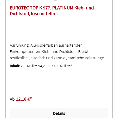
EUROTEC TOP K 977, PLATINUM Kleb- und
Dichtstoff, lösemittelfrei
Ausführung: Alu-silberfarben aushärtender
Einkomponenten-Kleb- und Dichtstoff ∙ Bleibt
restflexibel, elastisch und kann dynamische Belastungen,
wie Stöße, Erschütterungen und Vibrationen ausgleichen
Inhalt:
290 Milliliter
(4,20 €* / 100 Milliliter)
∙ Frei von Silikon, Isocyanaten und anderen ggfs.
ausdünstenden Lösungsmitteln ∙ Witterungs- und UV-
beständig, überlackierbar ∙ Haftet auch auf feuchten
Untergründen, sogar Nass-in-Nass
verwendbarAnwendung: Geeignet für elastische, wie
Ab
12,18 €*
auch spannungsfreie Verklebungen von Edelstahl,
Aluminium, Metall, Glas, Hart-PVC etc. im Innen- und
Details
Außenbereich