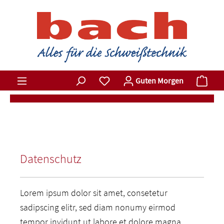
Zum Hauptinhalt springen
Du hast 0 Produkte auf dem Merkz
Ware
Guten Morgen
Datenschutz
Lorem ipsum dolor sit amet, consetetur
sadipscing elitr, sed diam nonumy eirmod
tempor invidunt ut labore et dolore magna