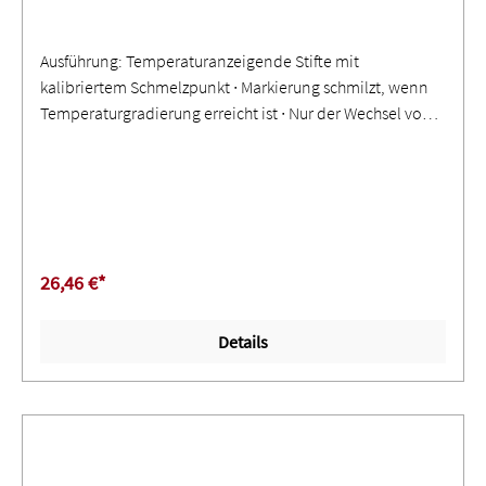
Ausführung: Temperaturanzeigende Stifte mit
kalibriertem Schmelzpunkt ∙ Markierung schmilzt, wenn
Temperaturgradierung erreicht ist ∙ Nur der Wechsel vom
trockenen zum flüssigen Zustand ist das bezeichnende
TemperaturmerkmalAnwendung: Genaue, schnelle
Methode zur Feststellung von Oberflächentemperaturen ∙
Weitere Temperaturbereiche auf Anfrage
26,46 €*
Details