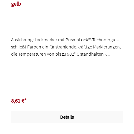
gelb
Ausführung: Lackmarker mit PrismaLock™-Technologie -
schließt Farben ein für strahlende,kräftige Markierungen,
die Temperaturen von bis zu 982° C standhalten ∙
Spezielle Pigmente und Harze verleihen dem schnell
trocknenden Lack eine hoheHaltbarkeit und sorgen
dafür, dass Markierungen in einigen Farben auch bei
Temperaturen von bis zu 1.204° C gut lesbar bleiben ∙
Maximale Lesbarkeit der Markierung (keine Farbe)
8,61 €*
Details