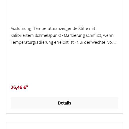
Ausführung: Temperaturanzeigende Stifte mit
kalibriertem Schmelzpunkt ∙ Markierung schmilzt, wenn
Temperaturgradierung erreicht ist ∙ Nur der Wechsel vom
trockenen zum flüssigen Zustand ist das bezeichnende
TemperaturmerkmalAnwendung: Genaue, schnelle
Methode zur Feststellung von Oberflächentemperaturen ∙
Weitere Temperaturbereiche auf Anfrage
26,46 €*
Details