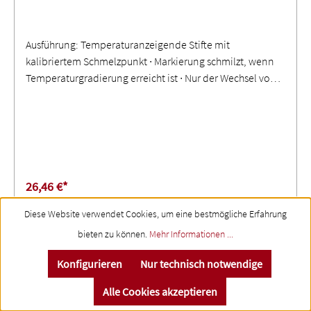
Ausführung: Temperaturanzeigende Stifte mit
kalibriertem Schmelzpunkt ∙ Markierung schmilzt, wenn
Temperaturgradierung erreicht ist ∙ Nur der Wechsel vom
trockenen zum flüssigen Zustand ist das bezeichnende
TemperaturmerkmalAnwendung: Genaue, schnelle
Methode zur Feststellung von Oberflächentemperaturen ∙
Weitere Temperaturbereiche auf Anfrage
26,46 €*
Diese Website verwendet Cookies, um eine bestmögliche Erfahrung
Details
bieten zu können.
Mehr Informationen ...
Konfigurieren
Nur technisch notwendige
Alle Cookies akzeptieren