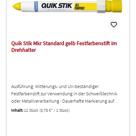
Quik Stik Mkr Standard gelb Festfarbenstift im
Drehhalter
Ausführung: Witterungs- und UV-beständiger
Festfarbenstift zur Verwendung in der Schweißtechnik
oder Metallverarbeitung ∙ Dauerhafte Markierung auf
nassen, glatten, rauen und heißen Oberflächen, wie
Inhalt:
12 Stück
(0,78 €* / 1 Stück)
Stahl, Eisen, Holz, Beton und Gummi ∙ Temperaturbereich
-18 °C bis +200 °C ∙ VE 1 Stück