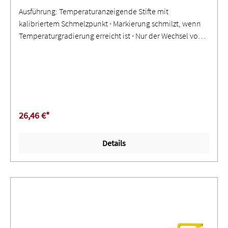
Ausführung: Temperaturanzeigende Stifte mit
kalibriertem Schmelzpunkt ∙ Markierung schmilzt, wenn
Temperaturgradierung erreicht ist ∙ Nur der Wechsel vom
trockenen zum flüssigen Zustand ist das bezeichnende
TemperaturmerkmalAnwendung: Genaue, schnelle
Methode zur Feststellung von Oberflächentemperaturen ∙
Weitere Temperaturbereiche auf Anfrage
26,46 €*
Details