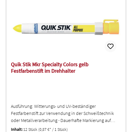
Quik Stik Mkr Specialty Colors gelb
Festfarbenstift im Drehhalter
Ausführung: Witterungs- und UV-beständiger
Festfarbenstift zur Verwendung in der Schweißtechnik
oder Metallverarbeitung ∙ Dauerhafte Markierung auf
nassen, glatten, rauen und heißen Oberflächen, wie
Inhalt:
12 Stück
(0,87 €* / 1 Stück)