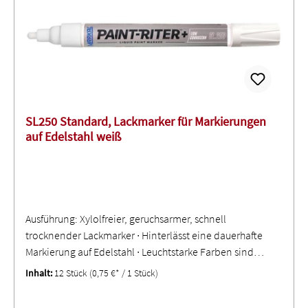
SL250 Standard, Lackmarker für Markierungen
auf Edelstahl weiß
Ausführung: Xylolfreier, geruchsarmer, schnell
trocknender Lackmarker ∙ Hinterlässt eine dauerhafte
Markierung auf Edelstahl ∙ Leuchtstarke Farben sind
witterungs- und UV-beständig und sorgen für exzellente
Inhalt:
12 Stück
(0,75 €* / 1 Stück)
Markierungen ∙ Temperaturbereich -20 °C bis +50 °C ∙
Temperaturbeständigkeit bis zu +100 °C ∙ Sehr geringe