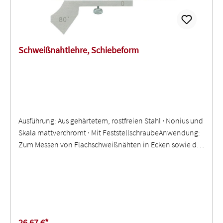
von Sauerstoff aus dem Schweißbereich während des
Schweißvorganges. Vor dem Schweißvorgang muss die
Restsauerstoffkonzentration im inneren des Rohres auf
ein erforderliches Mindestmaß reduziert werden!
Schweißnahtlehre, Schiebeform
Ausführung: Aus gehärtetem, rostfreien Stahl ∙ Nonius und
Skala mattverchromt ∙ Mit FeststellschraubeAnwendung:
Zum Messen von Flachschweißnähten in Ecken sowie der
V-Nahtwinkel 60°/80° und 90°
26,67 €*