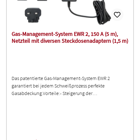
Gas-Management-System EWR 2, 150 A (5 m),
Netzteil mit diversen Steckdosenadaptern (1,5 m)
Das patentierte Gas-Management-System EWR 2
garantiert bei jedem Schweißprozess perfekte
Gasabdeckung.Vorteile:- Steigerung der
Wirtschaftlichkeit: Reduzierung der Gaskosten um bis zu
60 %!- Verbesserung der Qualität: Bereitstellung der
richtigen Schutzgasmenge zu jedem Zeitpunkt!-
Reduktion der Umweltbelastung: Verringerung von CO2-
Emissionen!- Ganzheitliche Dokumentation inklusive
aktiver Interaktion: IoT-ready – einfache Steuerung und