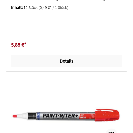
nassen, glatten, rauen und heißen Oberflächen, wie
Inhalt:
12 Stück
(0,49 €* / 1 Stück)
Stahl, Eisen, Holz, Beton und Gummi ∙ Temperaturbereich
-18 °C bis +200 °C ∙ VE 1 Stück
5,88 €*
Details