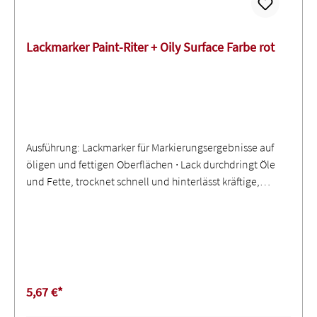
Lackmarker Paint-Riter + Oily Surface Farbe rot
Ausführung: Lackmarker für Markierungsergebnisse auf
öligen und fettigen Oberflächen ∙ Lack durchdringt Öle
und Fette, trocknet schnell und hinterlässt kräftige,
dauerhafte Markierungen, die abriebfest,
witterungsbeständig und lichtecht sind ∙ Mit stabilem
Metallgehäuse und robuster Spitze ∙ Temperaturbereich
-46° C bis 66° C
5,67 €*