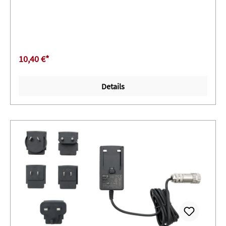
Stahl, Eisen, Holz, Beton und Gummi ∙ Temperaturbereich
-18 °C bis +200 °C ∙ VE 1 Stück
10,40 €*
Details