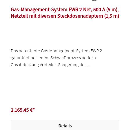
Gas-Management-System EWR 2 Net, 500 A (5 m),
Netzteil mit diversen Steckdosenadaptern (1,5 m)
Das patentierte Gas-Management-System EWR 2
garantiert bei jedem Schweißprozess perfekte
Gasabdeckung.Vorteile:- Steigerung der
Wirtschaftlichkeit: Reduzierung der Gaskosten um bis zu
60 %!- Verbesserung der Qualität: Bereitstellung der
richtigen Schutzgasmenge zu jedem Zeitpunkt!-
Reduktion der Umweltbelastung: Verringerung von CO2-
Emissionen!- Ganzheitliche Dokumentation inklusive
aktiver Interaktion: IoT-ready – einfache Steuerung und
2.165,45 €*
Überwachung!- Easy use: Einfache und kostengünstige
Integration in bestehende Systeme!
Details