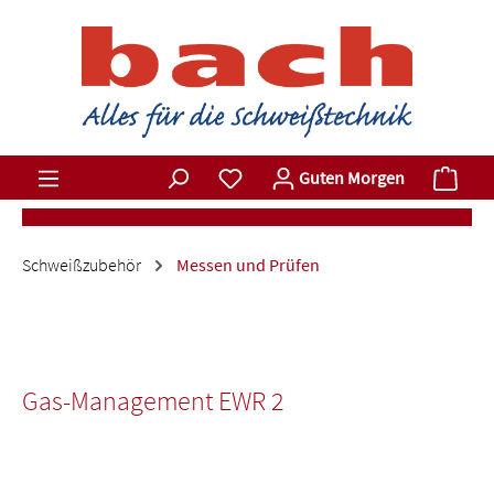
Zum Hauptinhalt springen
Du hast 0 Produkte auf dem Merkz
Ware
Guten Morgen
Schweißzubehör
Messen und Prüfen
Gas-Management EWR 2