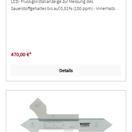
LCD- Flüssigkristallanzeige zur Messung des
Sauerstoffgehaltes bis auf 0,01% (100 ppm) - innerhalb
dieses Bereiches ist es absolut sicher, eine sauerstofffreie
Schweißnaht herzustellen (Ausnahmen sind u. a. spezielle
Metalle, wie Titan, Zirkon usw.) ∙ Geringe Wartezeit - das
Gerät zeigt genau, wann der Restsauerstoffgehalt eines
Spülgases ausreichend niedrig ist, um den
Schweißvorgang zu starten - vermeidet grobe
470,00 €*
Schätzungen ∙ Reduzierter Spülgasverbrauch - genaue
Überwachung des Restsauerstoffs vermeidet unnötigen
Details
Spülgasverbrauch und ermöglicht die Erzeugung
sauerstofffreier Schweißnähte ∙ Aus Duplex- und rostreiem
Stahl - zum Einsatz für alle Edelstahl-, Duplexstahl- und
einige Titanschweißapplikationen ∙ Ebenfalls zur
laufenden Überwachung während des Schweißvorgangs
geeignet sowie zur Probeentnahme und für einfache
Routineuntersuchungen bei der Qualitätskontrolle ∙ Mit
Analysevorrichtung für alle FormiergassystemeHinweis:
Das Schweißen mit Schutzgas erfordert den Ausschluss