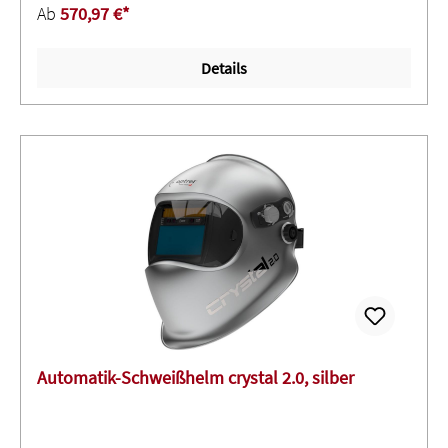
Erkennung des Lichtbogens3M Connected Equipment-
Ab
570,97 €*
App - mit Bluetooth-Funktion: Anwendungsdaten
extrahieren, Firmware aktualisieren und
Details
Wartungsprotokolle der Schweißmaske
überprüfenUmschalten mit nur einmal TippenDurch
Tippen an der Seite der Schweißmaske können Sie
mühelos zwischen dem Schleif- oder Trennmodus sowie
dem Schweißmodus wechseln - mit und ohne
Handschuhe.Technische Daten:Schutzstufe: DIN 8-
14Reaktionszeit, hell/dunkel (+ 23 °C) ms: 0,1Aufhellzeit,
Dunkel/Hell ms: 50 - 1,3Sichtfläche B x H mm: 109 x 73
Automatik-Schweißhelm crystal 2.0, silber