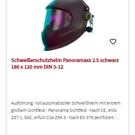
Schweißerschutzhelm Panoramaxx 2.5 schwarz
180 x 120 mm DIN 5-12
Ausführung: Vollautomatischer Schweißhelm mit extrem
großem Sichtfeld - Panorama Sichtfeld ∙ Nach CE, ANSI
Z87.1, EAC, erfüllt CSA Z94.3 ∙ Nach EN 379 zertifiziert ∙
Farbgetreue Wiedergabe ∙ Automatisch abdunkelnde
Blendschutzkassette im Schutzstufenbereich 2,5/7<12M