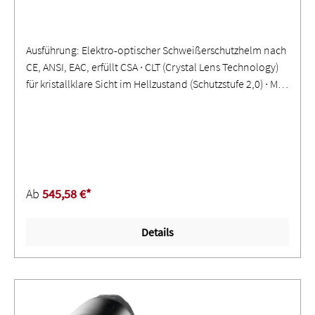
Ausführung: Elektro-optischer Schweißerschutzhelm nach
CE, ANSI, EAC, erfüllt CSA ∙ CLT (Crystal Lens Technology)
für kristallklare Sicht im Hellzustand (Schutzstufe 2,0) ∙ Mit
Farbechtfilter für farbgetreue Sicht und Autopilot -
automatisch abdunkelnde Blendschutzkassette,
Schutzstufen 4-12 (stufenlos einstellbar) ∙ ShadeTronic® -
Vollautomatische Einstellung der Schutzstufe ∙
Einstellbarer Lichtbogenerfassungswinkel mittels
Sensorschieber ∙ Mit Schleifmodus,
Ab
545,58 €*
Dämmerungsfunktion, Empfindlichkeitsregelung und
hitze-reflektierender Lackierung ∙ Patentierter Exzenter für
Details
optimalen Sitz - mit einem Griff einstellbar ∙ Komfort-
Kopfband für eine optimale Gewichtsverteilung und
Schonung von Hals und Nacken ∙ Farbe alu
styleAnwendung: Für alle elektrischen Schweißverfahren -
nicht geeignet für Laserschweißen