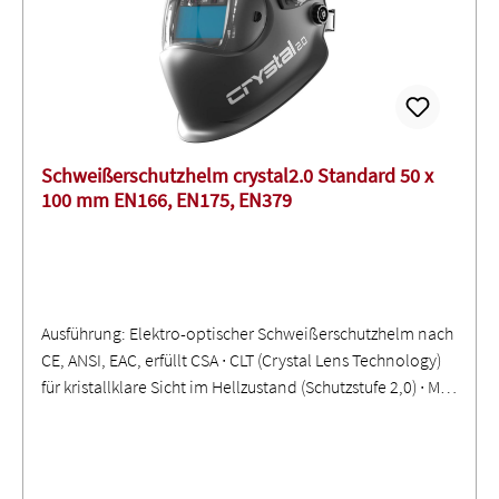
Schweißerschutzhelm crystal2.0 Standard 50 x
100 mm EN166, EN175, EN379
Ausführung: Elektro-optischer Schweißerschutzhelm nach
CE, ANSI, EAC, erfüllt CSA ∙ CLT (Crystal Lens Technology)
für kristallklare Sicht im Hellzustand (Schutzstufe 2,0) ∙ Mit
Farbechtfilter für farbgetreue Sicht und Autopilot -
automatisch abdunkelnde Blendschutzkassette,
Schutzstufen 4-12 (stufenlos einstellbar) ∙ ShadeTronic® -
Vollautomatische Einstellung der Schutzstufe ∙