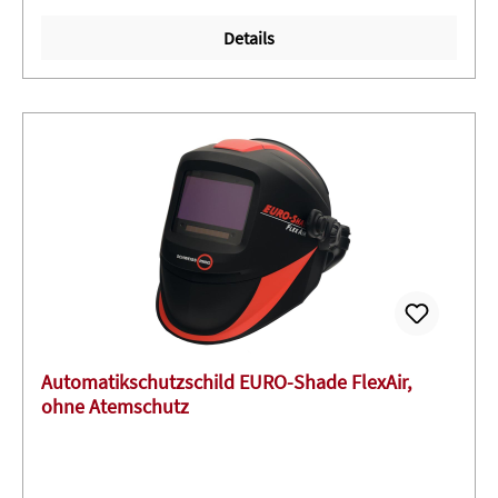
ungetrübte und klare Sicht auf die
Details
ArbeitsumgebungAnwendung: Elektrodenschweißen
(Stick Welding, SMAW) ∙ MIG/MAG (Metall-
Schutzgasschweißen, GMAW) ∙ GMAW
Hochleistungsschweißen ∙ Fülldrahtschweißen ∙ WIG
Schweißen (TIG, GTAW) ∙ Plasmaschweißen ∙
Plasmaschneiden ∙ Schleifen im Schleifmodus ∙ Nicht
geeignet für Laserschweißen!
Automatikschutzschild EURO-Shade FlexAir,
ohne Atemschutz