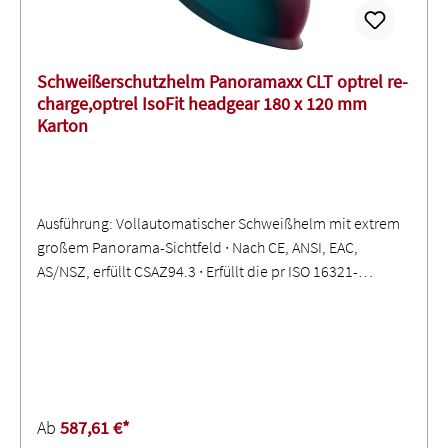
Schweißerschutzhelm Panoramaxx CLT optrel re-
charge,optrel IsoFit headgear 180 x 120 mm
Karton
Ausführung: Vollautomatischer Schweißhelm mit extrem
großem Panorama-Sichtfeld ∙ Nach CE, ANSI, EAC,
AS/NSZ, erfüllt CSAZ94.3 ∙ Erfüllt die pr ISO 16321-
Normen ∙ ShadeTronic® - automatische
Schutzstufenregulierung über den Schutzstufenbereich 4
< 13 mit individueller Kalibrierungsoption von ± 2 ∙ Mit
FadeTronic Technologie ∙ Stufenlos einstellbar mit Super
High Empfindlichkeit ∙ re-charge durch Solar-Energie oder
über eine Micro-USB Schnittstelle mit jedem USB-
Ab
587,61 €*
Ladegerät aufladbar ∙ Crystal Lens Technology (CLT) für