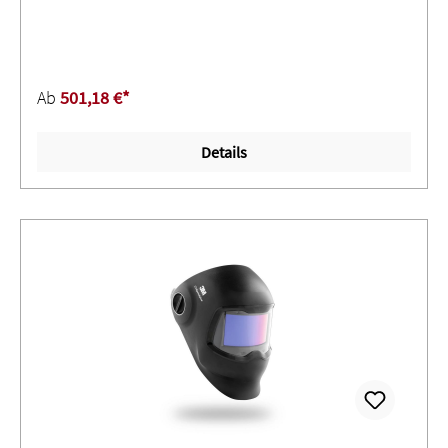
mit ShadeTronic® (automatische Schutzstufenanpassung)
+/- 2 individuelle Schutzstufenkorrektur ∙
Empfindlichkeitseinstellung und Öffnungsverzögerung
ohne/mit Dämmerungsfunktion ∙ Fünf Sensoren ∙ Je nach
Ab
501,18 €*
Kopfbandeinstellung 2,3 bis 6,3 faches Sichtfeld
gegenüber einer 100 x 50 mm Standard
Details
BlendschutzkassetteAnwendung: Elektrodenschweißen
(Stick Welding, SMAW) ∙ MIG/MAG (Metall-
Schutzgasschweißen, GMAW) ∙ GMAW
Hochleistungsschweißen ∙ Fülldrahtschweißen ∙ WIG
Schweißen (TIG, GTAW) ∙ Plasmaschweißen ∙
Plasmaschneiden ∙ Schleifen im Schleifmodus ∙ Nicht
geeignet für Laserschweißen!