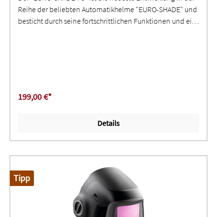
Reihe der beliebten Automatikhelme "EURO-SHADE" und
besticht durch seine fortschrittlichen Funktionen und ein
hervorragendes Preis-Leistungsverhältnis. Dieser
Schweißhelm verfügt über ein großes Sichtfeld von
100x60mm, das dank der innovativen True-Color-
Technology eine präzise und echtfarbige Sicht bietet. Zu
den Hauptmerkmalen des "EURO-SHADE TC"
gehören: Eine Blendschutzkassette mit True-Color-
199,00 €*
Technology für eine klare und farbechte Sicht.Eine
flexible Schutzstufenauswahl (DIN 4/9-13), die manuell
Details
angepasst werden kann.Eine hohe Qualitätsbewertung
von 1/1/1/2, die für eine ausgezeichnete Sichtklarheit
und Zuverlässigkeit spricht.Die Kassettengröße beträgt
90x110mm, was ein aktives Sichtfeld von 100x60mm
ermöglicht.Der Helm ist mit vier unabhängigen Sensoren
Tipp
ausgestattet, um die Schweißumgebung genau zu
erfassen.Ein komfortables Kopfband sorgt für einen
angenehmen Tragekomfort auch bei längerem