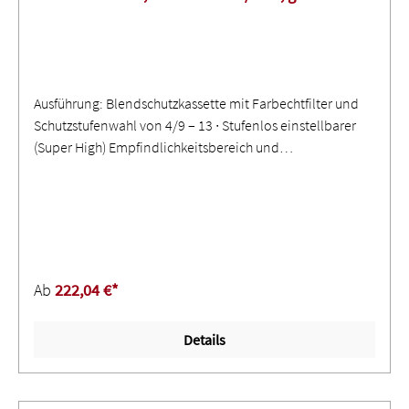
Ausführung: Blendschutzkassette mit Farbechtfilter und
Schutzstufenwahl von 4/9 – 13 ∙ Stufenlos einstellbarer
(Super High) Empfindlichkeitsbereich und
Öffnungsverzögerung mittels Einstellknopf ∙ Maximaler
Ultraviolett-/Infrarot-Schutz im ganzen
Schutzstufenbereich ∙ Reflexfreie Vorsatzscheibe und
innere Schutzscheibe ∙ Energieeffiziente Elektronik mit
Super-Sleep-Mode für ca. 3.000 Stunden ohne
BatteriewechselLieferumfang: Schweißerschutzhelm,
Ab
222,04 €*
Bedienungsanleitung, Batterien
Details