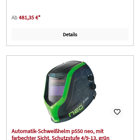
Einstellbarer Lichtbogenerfassungswinkel mittels
Sensorschieber ∙ Mit Schleifmodus,
Ab
481,35 €*
Dämmerungsfunktion, Empfindlichkeitsregelung und
hitze-reflektierender Lackierung ∙ Patentierter Exzenter für
Details
optimalen Sitz - mit einem Griff einstellbar ∙ Komfort-
Kopfband für eine optimale Gewichtsverteilung und
Schonung von Hals und Nacken ∙ Farbe alu
styleAnwendung: Für alle elektrischen Schweißverfahren -
nicht geeignet für Laserschweißen
Automatik-Schweißhelm p550 neo, mit
farbechter Sicht, Schutzstufe 4/9-13, grün