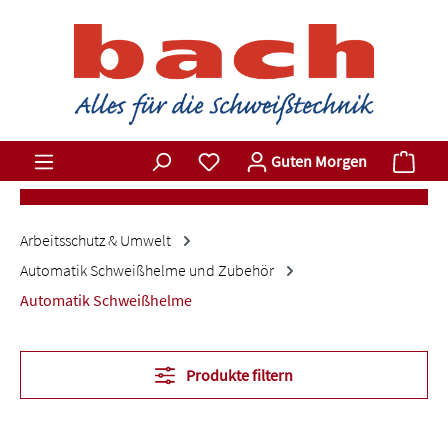
Zum Hauptinhalt springen
Du hast 0 Produkte auf dem Merkz
Ware
Guten Morgen
Arbeitsschutz & Umwelt
Automatik Schweißhelme und Zubehör
Automatik Schweißhelme
Produkte filtern