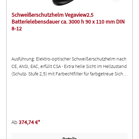
Schweißerschutzhelm Vegaview2.5
Batterielebensdauer ca. 3000 h 90 x 110 mm DIN
8-12
Ausführung: Elektro-optischer Schweißerschutzhelm nach
CE, ANSI, EAC, erfüllt CSA ∙ Extra helle Sicht im Hellzustand
(Schutz- Stufe 2,5) mit Farbechtfilter für farbgetreue Sicht ∙
Automatisch abdunkelnde Blendschutzkassette ∙ Schutz-
Stufen 8-12 (stufenlos einstellbar) ∙ Öffnungsverzögerung
von 0,05 s - 1,0 s (stufenlos einstellbar) ∙ LED Hinweis bei
leeren Batterien und aktiviertem Schleifmodus ∙
Maximaler Ultraviolett-/Infrarotschutz im gesamten
Schutzstufenbereich ∙ Einstellbarer
Ab
374,74 €*
Lichtbogenerfassungswinkel mittels Sensorschieber ∙
Sphärische Vorsatzscheibe (reflektionsfrei mit