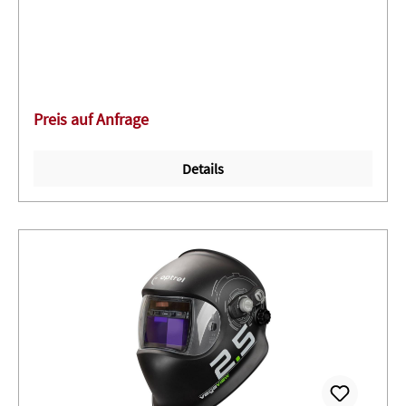
Höchster Komfort durch patentiertes Komfort-Kopfband,
das keine empfindlichen Stellen am Kopf belastet ∙
Sieben variable Schutzstufen (5, 8, 9-13) für hohe
Flexibilität ∙ Komplette Schweißmaske mit Adflo™
Gebläse-Atemschutzsystem - ein in die Maske integrierter
Preis auf Anfrage
Luftkanal versorgt die gesamte Atemzone mit Frischluft
(mittels 3M™ ORS-Anschluss ist das Ankoppeln, bzw.
Details
Anschließen des Atemschlauches mit einer Hand
möglich); inkl. Aufbewahrungstasche, Li-Ion Akku und
Ladegerät - jedoch ohne Automatikschweißfilter