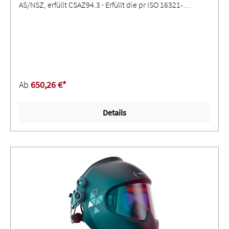
AS/NSZ, erfüllt CSAZ94.3 ∙ Erfüllt die pr ISO 16321-
Normen ∙ ShadeTronic® - automatische
Schutzstufenregulierung über den Schutzstufenbereich 4
< 13 mit individueller Kalibrierungsoption von ± 2 ∙ Mit
FadeTronic Technologie ∙ Stufenlos einstellbar mit Super
High Empfindlichkeit ∙ re-charge durch Solar-Energie oder
über eine Micro-USB Schnittstelle mit jedem USB-
Ab
650,26 €*
Ladegerät aufladbar ∙ Crystal Lens Technology (CLT) für
ungetrübte und klare Sicht auf die
Details
ArbeitsumgebungAnwendung: Elektrodenschweißen
(Stick Welding, SMAW) ∙ MIG/MAG (Metall-
Schutzgasschweißen, GMAW) ∙ GMAW
Hochleistungsschweißen ∙ Fülldrahtschweißen ∙ WIG
Schweißen (TIG, GTAW) ∙ Plasmaschweißen ∙
Plasmaschneiden ∙ Schleifen im Schleifmodus ∙ Nicht
geeignet für Laserschweißen!