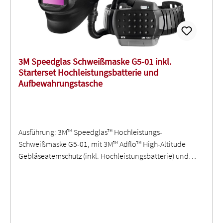
3M Speedglas Schweißmaske G5-01 inkl.
Starterset Hochleistungsbatterie und
Aufbewahrungstasche
Ausführung: 3M™ Speedglas™ Hochleistungs-
Schweißmaske G5-01, mit 3M™ Adflo™ High-Altitude
Gebläseatemschutz (inkl. Hochleistungsbatterie) und
Aufbewahrungstasche ∙ Nach EN 175:1997, EN 166:2001,
EN 12941:1998 A1:2003 + A2:2008 ∙ Schutzklasse TH3
(VdGW 100 / NPF 500) und B3 ∙ 3M™ Speedglas™ Natural
Color ∙ Lieferung ohne Automatik-Schweißfilter (bitte
separat bestellen - siehe Zubehör) - S 904660 Filter G5-