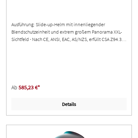
Ausführung: Slide-up-Helm mit innenliegender
Blendschutzeinheit und extrem großem Panorama XXL-
Sichtfeld ∙ Nach CE, ANSI, EAC, AS/NZS, erfüllt CSA Z94.3
und pr ISO 16321-Normen ∙ ShadeTronic® - automatische
und stufenlos einstellbare Schutzstufenregulierung über
den Schutzstufenbereich ∙ Mit FadeTronic -Technologie
für langsames Öffnen des Filters gegen Verblitzen beim
Nachglühen, stufenlos einstellbar mit Super High
Emfindlichkeit ∙ wiederaufladbare Akkueinheit mit
Ab
585,23 €*
Aufladung über den Schweißlichtbogen und 5-Punkt
Multi-Detection-Sensorik
Details