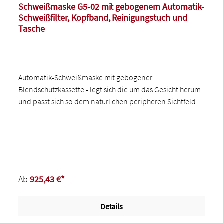
Schweißmaske G5-02 mit gebogenem Automatik-
Schweißfilter, Kopfband, Reinigungstuch und
Tasche
Automatik-Schweißmaske mit gebogener
Blendschutzkassette - legt sich die um das Gesicht herum
und passt sich so dem natürlichen peripheren Sichtfeld
an - speziell fürs WIG-Schweißen ∙ Zertifizierung
Maske/Blendschutzkassette nach pr ISO 16321 ∙ Extra-
großes Sichtfeld (150 mm × 76 mm), Hellstufe 2,5,
Dunkelstufen 8-12 ∙ Natural Colour-Technologie ∙ Vier
Lichtbogen-Sensoren und 3M Connected Equipment-
App - mit Bluetooth-Funktion: Einstellungen,
Ab
925,43 €*
Wartungsdokumentation, Nutzungsdaten
auswerten)Warum eine gebogene Blendschutzkassette?In
Details
der Entwicklungszeit wurden professionellen WIG-
Schweißern verschiedene Prototypen mit unterschiedlich