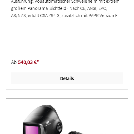
Ausführung: Vollautomatischer Schweißhelm mit extrem
großem Panorama-Sichtfeld ∙ Nach CE, ANSI, EAC,
AS/NZS, erfüllt CSA Z94.3, zusätzlich mit PAPR Version EN
12941 (TH3) und für die suppliedair-Version EN 14594 (3B)
∙ ­Erfüllt die pr ISO 16321-Normen ∙ ShadeTronic® -
automatische Schutzstufenregulierung über den
Schutzstufenbereich 4 -13M mit individueller
Kalibrierungsoption von ± 2 ∙ Mit FadeTronic Technologie
- stufenlos einstellbar mit Super High Emfindlichkeit ∙ re-
Ab
540,03 €*
charge durch Solar-Energie oder über eine Micro-USB
Schnittstelle mit jedem USB-Ladegerät ­aufladbar ∙ Fünf
Details
Sensoren und farbechte Sicht