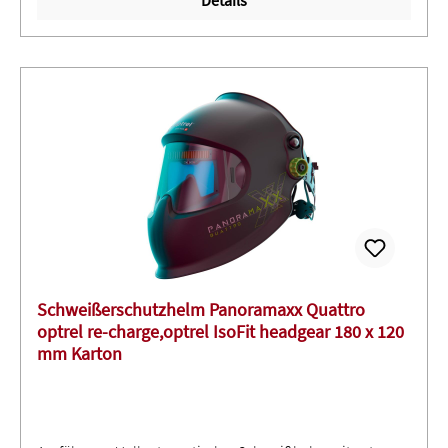
Details
patentierter Dichtung geeignet für Überkopfschweißen)
und innere Schutzscheibe ∙ Farbe schwarzAnwendung:
Elektrodenschweißen (Stick Welding, SMAW) ∙ MIG/MAG
(Metall-Schutzgasschweißen, GMAW) ∙ GMAW
Hochleistungsschweißen ∙ Fülldrahtschweißen ∙ WIG
Schweißen (TIG, GTAW) ∙ Plasmaschweißen ∙
Mikroplasmaschweißen ∙ Plasmaschneiden ∙ Schleifen im
Schleifmodus ∙ Nicht geeignet für GA- und
Laserschweißen!
Schweißerschutzhelm Panoramaxx Quattro
optrel re-charge,optrel IsoFit headgear 180 x 120
mm Karton