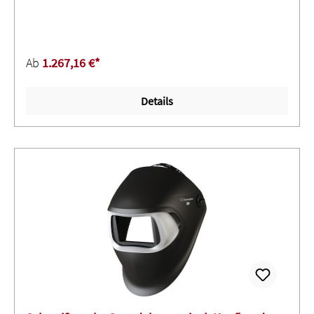
(VdGW 100 / NPF 500) und B3 ∙ 3M™ Speedglas™ Natural
Color ∙ Lieferung ohne Automatik-Schweißfilter (bitte
separat bestellen - siehe Zubehör) - S 904660 Filter G5-
01TW, Klasse 1/1/1/1 mit dunklen Schutzstufen 8-13,
Ab
1.267,16 €*
UV/IR-Schutzstufe 13 (permanent), Natural Color
Technology und Funktion Modus Heftschweißen - S
Details
904661 Filter G5-01VC, Klasse 1/1/1/2 mit dunklen
Schutzstufen 8-14, UV/IR-Schutzstufe 14 (permanent) und
Natural Color Technology S 904 951 mit zusätzlichem
Starter-Set VerbrauchsmaterialienAnwendung: Zum
Hochleistungs-Schweißen im hohen Ampère-Bereich und
durch hochklappbare Maske auch zum Schleifen geeignet.