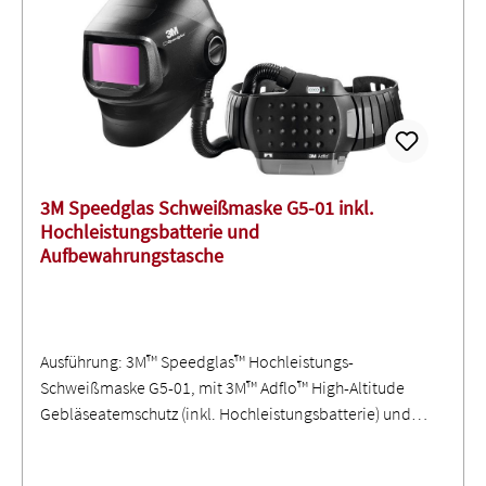
3M Speedglas Schweißmaske G5-01 inkl.
Hochleistungsbatterie und
Aufbewahrungstasche
Ausführung: 3M™ Speedglas™ Hochleistungs-
Schweißmaske G5-01, mit 3M™ Adflo™ High-Altitude
Gebläseatemschutz (inkl. Hochleistungsbatterie) und
Aufbewahrungstasche ∙ Nach EN 175:1997, EN 166:2001,
EN 12941:1998 A1:2003 + A2:2008 ∙ Schutzklasse TH3