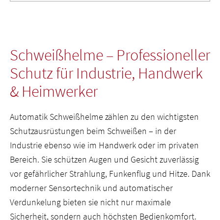
großen Sichtfeldern zum Testen gegeben. Das nun im
Helm G5-02 umgesetzte 2:1-Verhältnis in der gebogenen
Form ist dabei als klarer Favorit hervorgegangen. Mehr
Sicht in der Breite - insgesamt 150 mm - wurde deutlich
Schweißhelme – Professioneller
höher bewertet als die Sicht in der Höhe.Die einzige
Schutz für Industrie, Handwerk
Möglichkeit, die Sicht zu verbreitern, ohne die
Schweißmaske insgesamt breiter zu machen, war die
& Heimwerker
Erfindung einer gebogenen Blendschutzkassette.
Automatik Schweißhelme zählen zu den wichtigsten
Schutzausrüstungen beim Schweißen – in der
Industrie ebenso wie im Handwerk oder im privaten
Bereich. Sie schützen Augen und Gesicht zuverlässig
vor gefährlicher Strahlung, Funkenflug und Hitze. Dank
moderner Sensortechnik und automatischer
Verdunkelung bieten sie nicht nur maximale
Sicherheit, sondern auch höchsten Bedienkomfort.