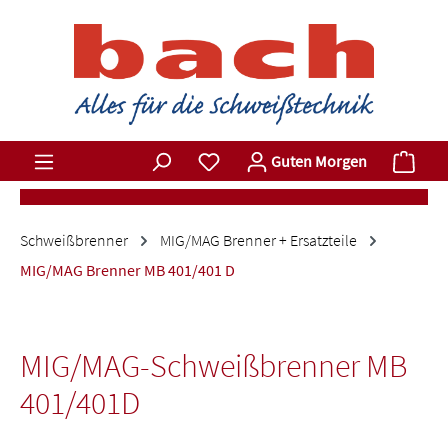
Zum Hauptinhalt springen
Du hast 0 Produkte auf dem Merkz
Ware
Guten Morgen
Schweißbrenner
MIG/MAG Brenner + Ersatzteile
MIG/MAG Brenner MB 401/401 D
MIG/MAG-Schweißbrenner MB
401/401D