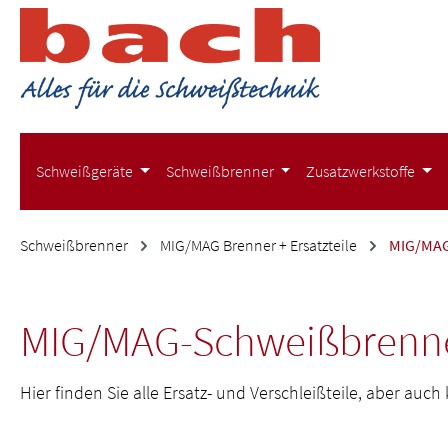
m Hauptinhalt springen
Zur Suche springen
Zur Hauptnavigation springen
Schweißgeräte
Schweißbrenner
Zusatzwerkstoffe
Schweißbrenner
MIG/MAG Brenner + Ersatzteile
MIG/MAG
MIG/MAG-Schweißbrenne
Hier finden Sie alle Ersatz- und Verschleißteile, aber au