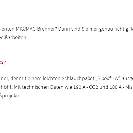
zienten MIG/MAG-Brenner? Dann sind Sie hier genau richtig!
weißarbeiten.
er
nner, der mit einem leichten Schlauchpaket „Bikox® LW“ ausge
öht. Mit technischen Daten wie 190 A - CO2 und 180 A - Mis
ßprojekte.