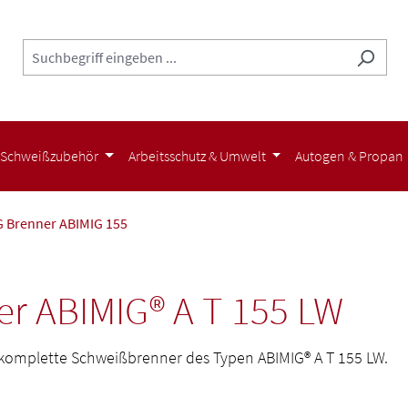
Schweißzubehör
Arbeitsschutz & Umwelt
Autogen & Propan
 Brenner ABIMIG 155
r ABIMIG® A T 155 LW
ch komplette Schweißbrenner des Typen ABIMIG® A T 155 LW.