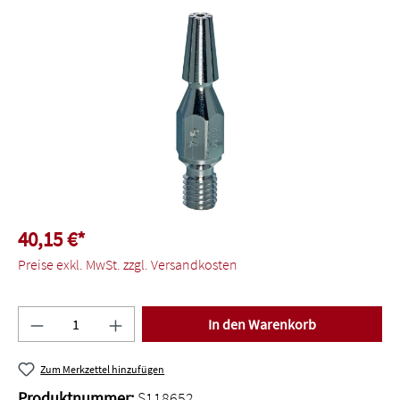
Bildergalerie überspringen
40,15 €*
Preise exkl. MwSt. zzgl. Versandkosten
Produkt Anzahl: Gib den gewünschten Wert ein o
In den Warenkorb
Zum Merkzettel hinzufügen
Produktnummer:
S118652