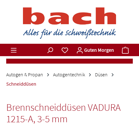
Zum Hauptinhalt springen
Du hast 0 Produkte auf dem Merkz
Ware
Guten Morgen
Autogen & Propan
Autogentechnik
Düsen
Schneiddüsen
Brennschneiddüsen VADURA
1215-A, 3-5 mm