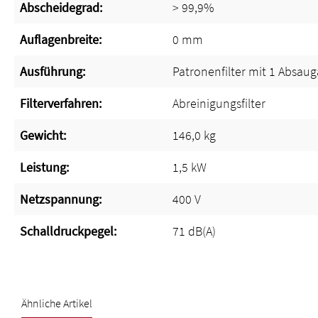
Abscheidegrad:
> 99,9%
Auflagenbreite:
0 mm
Ausführung:
Patronenfilter mit 1 Absau
Filterverfahren:
Abreinigungsfilter
Gewicht:
146,0 kg
Leistung:
1,5 kW
Netzspannung:
400 V
Schalldruckpegel:
71 dB(A)
Ähnliche Artikel