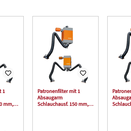
t 1
Patronenfilter mit 1
Patronen
Absaugarm
Absaug
50 mm,
Schlauchausf. 150 mm,
Schlauc
2,0 m lang
5,0 m la