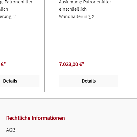
g: Patronenfilter
Ausführung: Patronenfilter
ßlich
einschließlich
erung, 2
Wandhalterung, 2
ronen mit ePTFE-
Filterpatronen mit ePTFE-
(Abscheidegrad >
Membran (Abscheidegrad >
Staubklasse M,
99,9 %), Staubklasse M,
zdruckabhängige
differenzdruckabhängige
ungsautomatik über
Abreinigungsautomatik über
sdüsen,
Rotationsdüsen,
 €*
7.023,00 €*
anschluss für
Druckluftanschluss für
Druckluftversorgung,
zentrale Druckluftversorgung,
Details
Details
melbehälter,
Staubsammelbehälter,
x mit Ein-/Aus-
Controlbox mit Ein-/Aus-
Ventilator ∙ Gerät
Schalter, Ventilator ∙ Gerät
ßlich 1 Absaugarm
einschließlich 1 Absaugarm
chausführung oder
in Schlauchausführung oder
Rechtliche Informationen
ührung mit
Rohrausführung mit
gendem
innenliegendem
AGB
ogramm-
Parallelogramm-