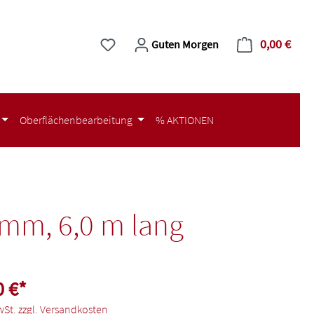
0,00 €
Du hast 0 Produkte auf dem Merkzettel
Ware
Guten Morgen
Oberflächenbearbeitung
% AKTIONEN
 mm, 6,0 m lang
0 €*
wSt. zzgl. Versandkosten