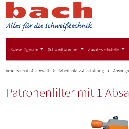
m Hauptinhalt springen
Zur Suche springen
Zur Hauptnavigation springen
Schweißgeräte
Schweißbrenner
Zusatzwerkstoffe
Arbeitsschutz & Umwelt
Arbeitsplatz-Ausstattung
Absauga
Patronenfilter mit 1 Ab
Bildergalerie überspringen