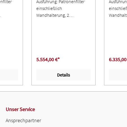
nfilter
Ausführung: Patronenfilter
Ausführun
einschließlich
einschlie
Wandhalterung, 2
Wandhalt
ePTFE-
Filterpatronen mit ePTFE-
Filterpat
egrad >
Membran (Abscheidegrad >
Membran 
e M,
99,9 %), Staubklasse M,
99,9 %), 
ngige
differenzdruckabhängige
differen
tik über
Abreinigungsautomatik über
Abreinig
Rotationsdüsen,
Rotation
5.554,00 €*
6.335,00
ür
Druckluftanschluss für
Druckluft
ersorgung,
zentrale Druckluftversorgung,
zentrale 
Details
er,
Staubsammelbehälter,
Staubsam
/Aus-
Controlbox mit Ein-/Aus-
Controlbo
∙ Gerät
Schalter, Ventilator ∙ Gerät
Schalter, 
bsaugarm
einschließlich 1 Absaugarm
einschlie
ung oder
in Schlauchausführung oder
in Schlau
Unser Service
Rohrausführung mit
Rohrausf
innenliegendem
innenlie
Ansprechpartner
Parallelogramm-
Parallel