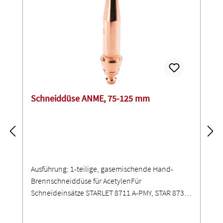
Schneiddüse ANME, 75-125 mm
Ausführung: 1-teilige, gasemischende Hand-
Brennschneiddüse für AcetylenFür
Schneideinsätze STARLET 8711 A-PMY, STAR 8730
A-PMYF und 9230 A-PMY sowie
Handschneidbrenner STARCUT 8622 A-PMYE,