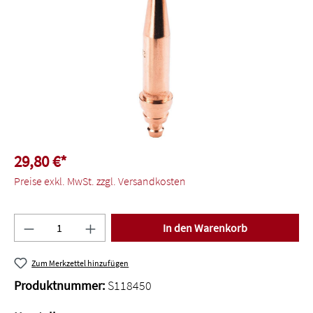
29,80 €*
Preise exkl. MwSt. zzgl. Versandkosten
Produkt Anzahl: Gib den gewünschten Wert ein o
In den Warenkorb
Zum Merkzettel hinzufügen
Produktnummer:
S118450