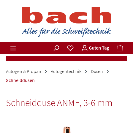
Zum Hauptinhalt springen
Du hast 0 Produkte auf dem M
Ware
Guten Tag
Autogen & Propan
Autogentechnik
Düsen
Schneiddüsen
Schneiddüse ANME, 3-6 mm
Bildergalerie überspringen