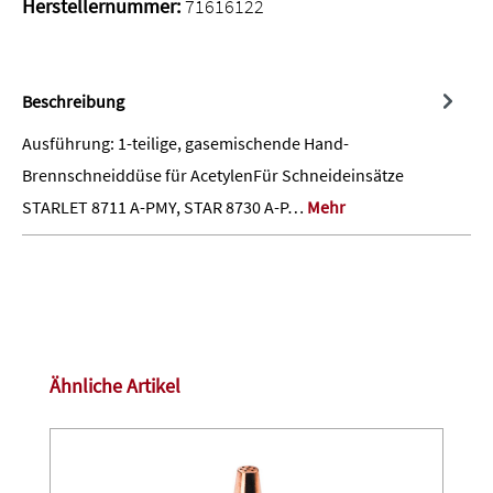
Herstellernummer:
71616122
Beschreibung
Ausführung: 1-teilige, gasemischende Hand-
Brennschneiddüse für AcetylenFür Schneideinsätze
STARLET 8711 A-PMY, STAR 8730 A-P…
Mehr
Produktgalerie überspringen
Ähnliche Artikel