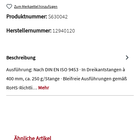
Zum Merkzettel hinzufügen
Produktnummer:
S630042
Herstellernummer:
12940120
Beschreibung
Ausführung: Nach DIN EN ISO 9453 ∙ In Dreikantstangen à
400 mm, ca. 250 g/Stange ∙ Bleifreie Ausführungen gemäß
RoHS-Richtli…
Mehr
Produktgalerie überspringen
Ähnliche Artikel