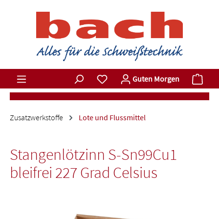
Zum Hauptinhalt springen
Du hast 0 Produkte auf dem Merkz
Ware
Guten Morgen
Zusatzwerkstoffe
Lote und Flussmittel
Stangenlötzinn S-Sn99Cu1
bleifrei 227 Grad Celsius
Bildergalerie überspringen