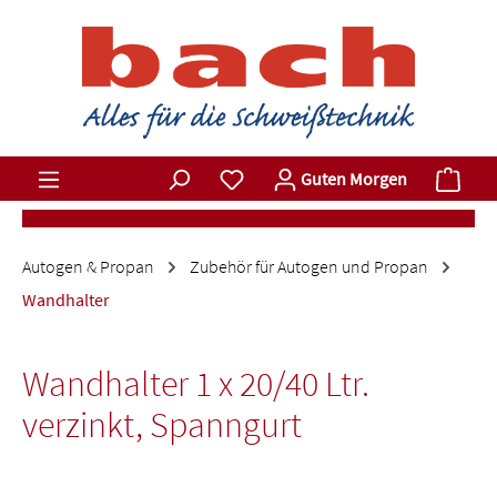
Zum Hauptinhalt springen
Du hast 0 Produkte auf dem Merkz
Ware
Guten Morgen
Autogen & Propan
Zubehör für Autogen und Propan
Wandhalter
Wandhalter 1 x 20/40 Ltr.
verzinkt, Spanngurt