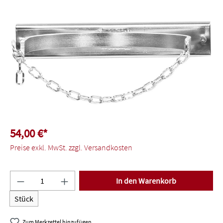
Bildergalerie überspringen
54,00 €*
Preise exkl. MwSt. zzgl. Versandkosten
Produkt Anzahl: Gib den gewünschten Wert ein o
In den Warenkorb
Stück
Zum Merkzettel hinzufügen