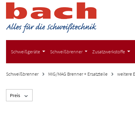
m Hauptinhalt springen
Zur Suche springen
Zur Hauptnavigation springen
Schweißgeräte
Schweißbrenner
Zusatzwerkstoffe
Schweißbrenner
MIG/MAG Brenner + Ersatzteile
weitere 
Preis