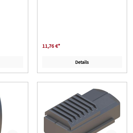
)
11,76 €*
Details