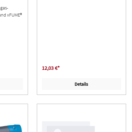
hgas-
und xFUME®
12,03 €*
Details