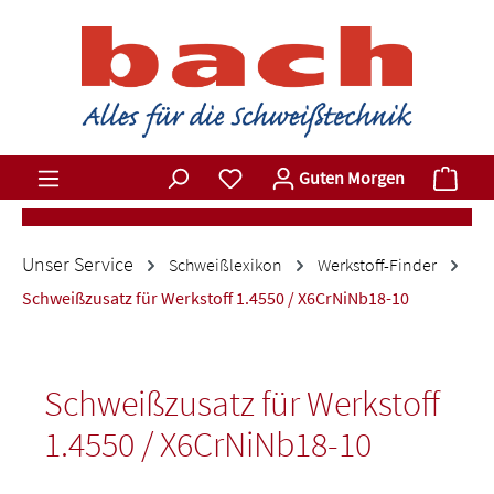
Zum Hauptinhalt springen
Du hast 0 Produkte auf dem Merkz
Ware
Guten Morgen
Unser Service
Schweißlexikon
Werkstoff-Finder
Schweißzusatz für Werkstoff 1.4550 / X6CrNiNb18-10
Schweißzusatz für Werkstoff
1.4550 / X6CrNiNb18-10