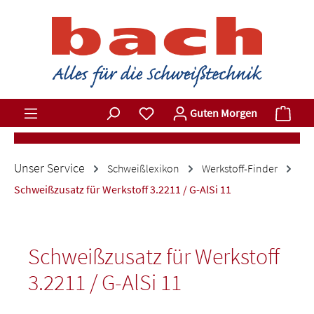
Zum Hauptinhalt springen
Du hast 0 Produkte auf dem Merkz
Ware
Guten Morgen
Unser Service
Schweißlexikon
Werkstoff-Finder
Schweißzusatz für Werkstoff 3.2211 / G-AlSi 11
Schweißzusatz für Werkstoff
3.2211 / G-AlSi 11